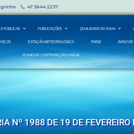
egrinho
47 3644 2237
S PÚBLICAS
PUBLICAÇÕES
QUALIDADE DA ÁGUA
VIÇOS
ESTAÇÃO METEOROLÓGICA
PMSB
AVISO DE
PLANO DE CONTRATAÇÕES ANUAL
IA Nº 1988 DE 19 DE FEVEREIRO 