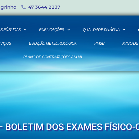
egrinho
47 3644 2237
S PÚBLICAS
PUBLICAÇÕES
QUALIDADE DA ÁGUA
VIÇOS
ESTAÇÃO METEOROLÓGICA
PMSB
AVISO DE
PLANO DE CONTRATAÇÕES ANUAL
 – BOLETIM DOS EXAMES FÍSICO-