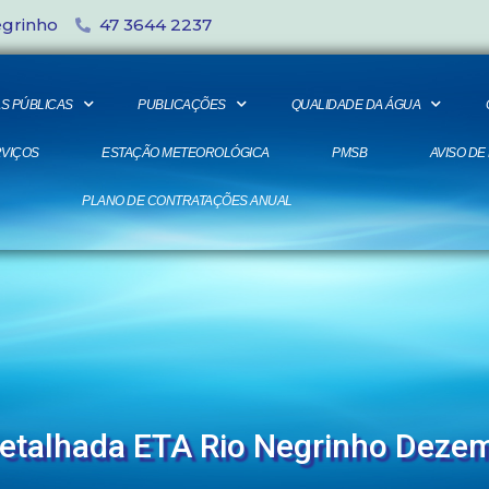
egrinho
47 3644 2237
S PÚBLICAS
PUBLICAÇÕES
QUALIDADE DA ÁGUA
VIÇOS
ESTAÇÃO METEOROLÓGICA
PMSB
AVISO DE
PLANO DE CONTRATAÇÕES ANUAL
Detalhada ETA Rio Negrinho Deze