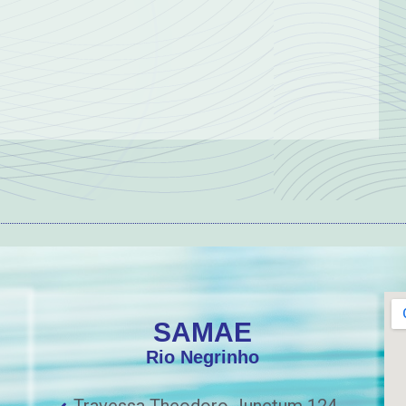
SAMAE
Rio Negrinho
Travessa Theodoro Junctum 124