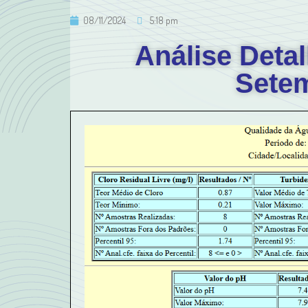
08/11/2024
5:18 pm
Análise Deta
Sete