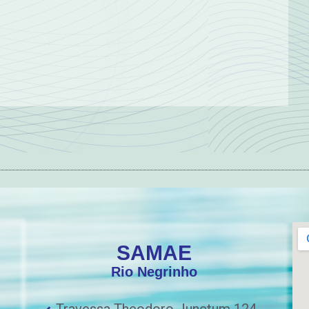
SAMAE
Rio Negrinho
Travessa Theodoro Junctum 124