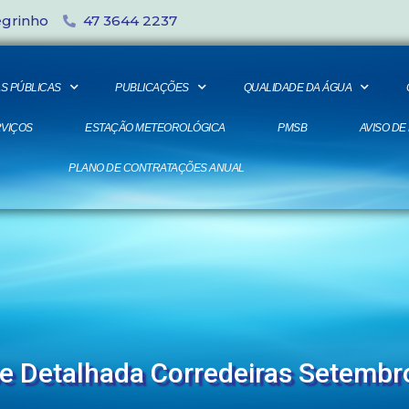
egrinho
47 3644 2237
S PÚBLICAS
PUBLICAÇÕES
QUALIDADE DA ÁGUA
VIÇOS
ESTAÇÃO METEOROLÓGICA
PMSB
AVISO DE
PLANO DE CONTRATAÇÕES ANUAL
se Detalhada Corredeiras Setembr