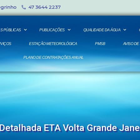
egrinho
47 3644 2237
S PÚBLICAS
PUBLICAÇÕES
QUALIDADE DA ÁGUA
VIÇOS
ESTAÇÃO METEOROLÓGICA
PMSB
AVISO DE
PLANO DE CONTRATAÇÕES ANUAL
 Detalhada ETA Volta Grande Jane