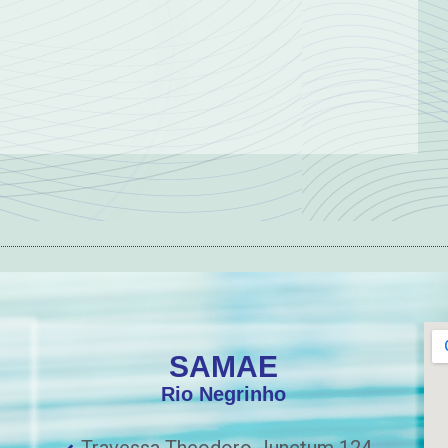
SAMAE
Rio Negrinho
Travessa Theodoro Junctum 124