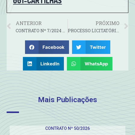
001-CARTILHAS
ANTERIOR
PRÓXIMO
CONTRATO Nº 7/2024 – CONTRATAÇÃO DE EMPRESA PARA PRESTAR SERVIÇOS DE REPARO EM CALÇADAS DE PAVER, PETIT PAVE, CONCRETO ENTRE OUTRAS, INCLUINDO A RECOLOCAÇÃO DE REVESTIMENTO VIÁRIO DE PARALELEPÍPEDOS E LAJOTAS, QUANTIDADE DE 1.000 M².
PROCESSO LICITATÓRIO Nº 12/2024-
Facebook
Twitter
LinkedIn
WhatsApp
Mais Publicações
CONTRATO Nº 50/2026