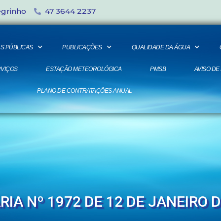
egrinho
47 3644 2237
S PÚBLICAS
PUBLICAÇÕES
QUALIDADE DA ÁGUA
VIÇOS
ESTAÇÃO METEOROLÓGICA
PMSB
AVISO DE
PLANO DE CONTRATAÇÕES ANUAL
RIA Nº 1972 DE 12 DE JANEIRO D