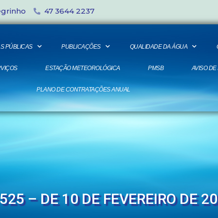
egrinho
47 3644 2237
S PÚBLICAS
PUBLICAÇÕES
QUALIDADE DA ÁGUA
VIÇOS
ESTAÇÃO METEOROLÓGICA
PMSB
AVISO DE
PLANO DE CONTRATAÇÕES ANUAL
525 – DE 10 DE FEVEREIRO DE 2