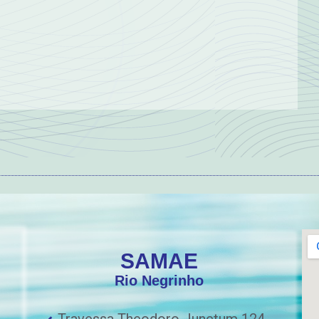
SAMAE
Rio Negrinho
Travessa Theodoro Junctum 124