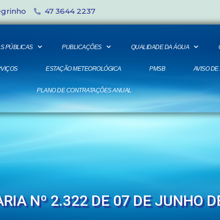
egrinho
47 3644 2237
S PÚBLICAS
PUBLICAÇÕES
QUALIDADE DA ÁGUA
VIÇOS
ESTAÇÃO METEOROLÓGICA
PMSB
AVISO DE
PLANO DE CONTRATAÇÕES ANUAL
RIA Nº 2.322 DE 07 DE JUNHO D