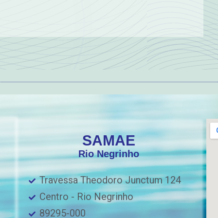
SAMAE
Rio Negrinho
Travessa Theodoro Junctum 124
Centro - Rio Negrinho
89295-000