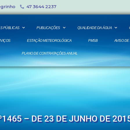
egrinho
47 3644 2237
S PÚBLICAS
PUBLICAÇÕES
QUALIDADE DA ÁGUA
VIÇOS
ESTAÇÃO METEOROLÓGICA
PMSB
AVISO DE
PLANO DE CONTRATAÇÕES ANUAL
º1465 – DE 23 DE JUNHO DE 201