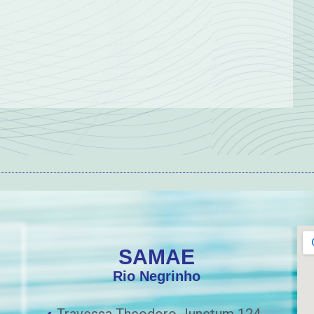
SAMAE
Rio Negrinho
Travessa Theodoro Junctum 124