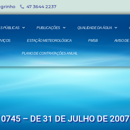
egrinho
47 3644 2237
S PÚBLICAS
PUBLICAÇÕES
QUALIDADE DA ÁGUA
VIÇOS
ESTAÇÃO METEOROLÓGICA
PMSB
AVISO DE
PLANO DE CONTRATAÇÕES ANUAL
0745 – DE 31 DE JULHO DE 2007