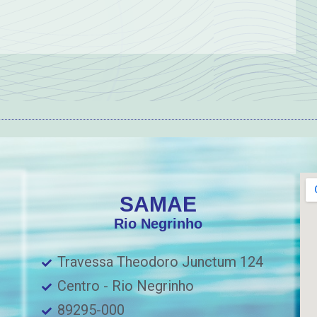
SAMAE
Rio Negrinho
Travessa Theodoro Junctum 124
Centro - Rio Negrinho
89295-000