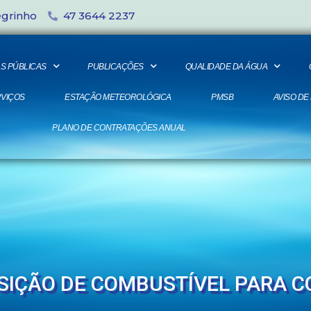
egrinho
47 3644 2237
S PÚBLICAS
PUBLICAÇÕES
QUALIDADE DA ÁGUA
VIÇOS
ESTAÇÃO METEOROLÓGICA
PMSB
AVISO DE
PLANO DE CONTRATAÇÕES ANUAL
UISIÇÃO DE COMBUSTÍVEL PARA 