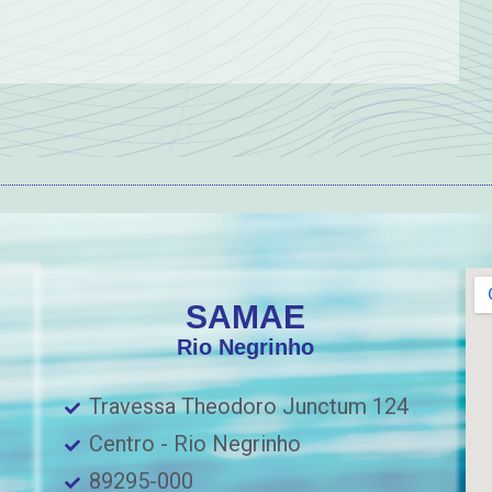
SAMAE
Rio Negrinho
Travessa Theodoro Junctum 124
Centro - Rio Negrinho
89295-000