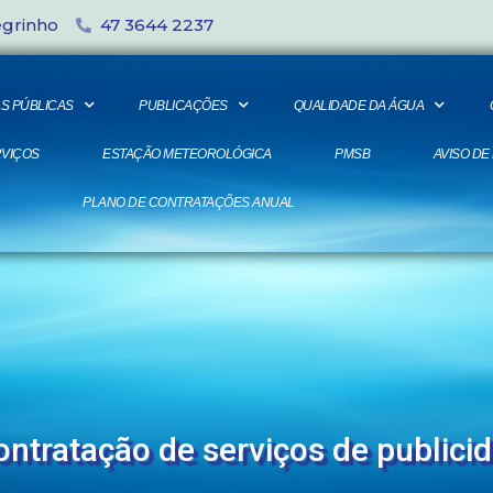
egrinho
47 3644 2237
S PÚBLICAS
PUBLICAÇÕES
QUALIDADE DA ÁGUA
VIÇOS
ESTAÇÃO METEOROLÓGICA
PMSB
AVISO DE
PLANO DE CONTRATAÇÕES ANUAL
ntratação de serviços de publici