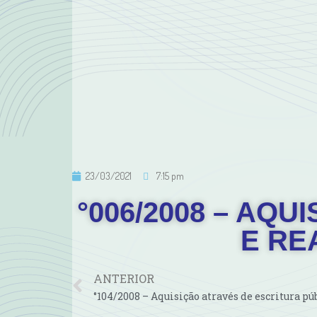
23/03/2021
7:15 pm
°006/2008 – AQU
E RE
ANTERIOR