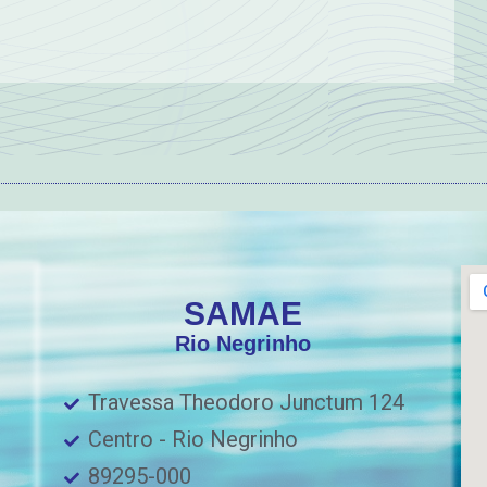
SAMAE
Rio Negrinho
Travessa Theodoro Junctum 124
Centro - Rio Negrinho
89295-000