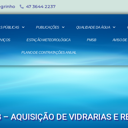
egrinho
47 3644 2237
S PÚBLICAS
PUBLICAÇÕES
QUALIDADE DA ÁGUA
VIÇOS
ESTAÇÃO METEOROLÓGICA
PMSB
AVISO DE
PLANO DE CONTRATAÇÕES ANUAL
8 – AQUISIÇÃO DE VIDRARIAS E 