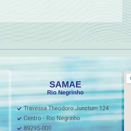
SAMAE
Rio Negrinho
Travessa Theodoro Junctum 124
Centro - Rio Negrinho
89295-000