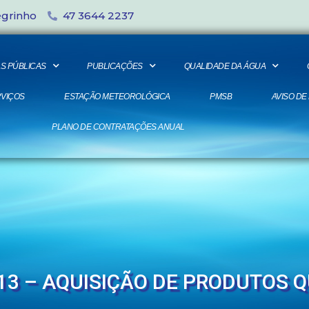
egrinho
47 3644 2237
S PÚBLICAS
PUBLICAÇÕES
QUALIDADE DA ÁGUA
VIÇOS
ESTAÇÃO METEOROLÓGICA
PMSB
AVISO DE
PLANO DE CONTRATAÇÕES ANUAL
13 – AQUISIÇÃO DE PRODUTOS 