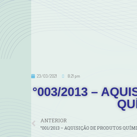
23/03/2021
8:21 pm
°003/2013 – AQ
QU
ANTERIOR