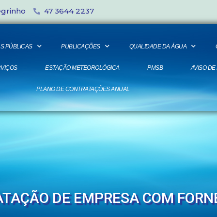
egrinho
47 3644 2237
S PÚBLICAS
PUBLICAÇÕES
QUALIDADE DA ÁGUA
VIÇOS
ESTAÇÃO METEOROLÓGICA
PMSB
AVISO DE
PLANO DE CONTRATAÇÕES ANUAL
RATAÇÃO DE EMPRESA COM FORN