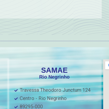
SAMAE
Rio Negrinho
Travessa Theodoro Junctum 124
Centro - Rio Negrinho
89295-000