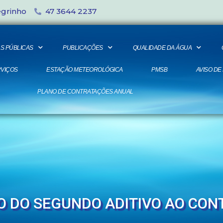
egrinho
47 3644 2237
S PÚBLICAS
PUBLICAÇÕES
QUALIDADE DA ÁGUA
VIÇOS
ESTAÇÃO METEOROLÓGICA
PMSB
AVISO DE
PLANO DE CONTRATAÇÕES ANUAL
O DO SEGUNDO ADITIVO AO CON