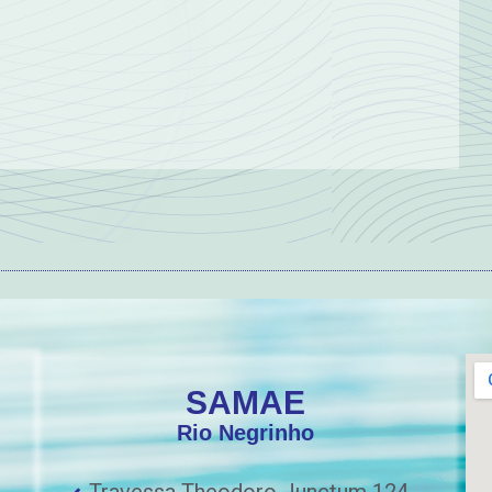
SAMAE
Rio Negrinho
Travessa Theodoro Junctum 124