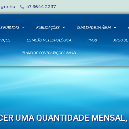
egrinho
47 3644 2237
S PÚBLICAS
PUBLICAÇÕES
QUALIDADE DA ÁGUA
VIÇOS
ESTAÇÃO METEOROLÓGICA
PMSB
AVISO DE
PLANO DE CONTRATAÇÕES ANUAL
ECER UMA QUANTIDADE MENSAL,