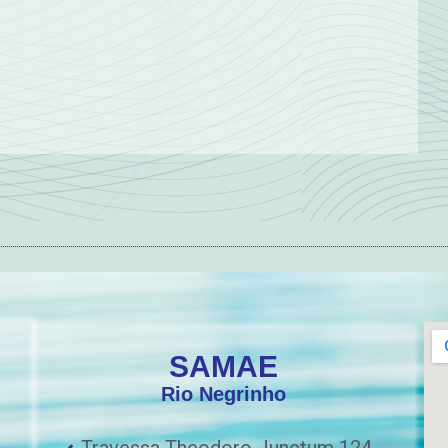
SAMAE
Rio Negrinho
Travessa Theodoro Junctum 124