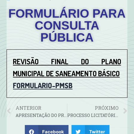
FORMULÁRIO PARA
CONSULTA
PÚBLICA
REVISÃO FINAL DO PLANO
MUNICIPAL DE SANEAMENTO BÁSICO
FORMULARIO-PMSB
ANTERIOR
PRÓXIMO
APRESENTAÇÃO DO PROGNÓSTICO, METASE PROGRAMAS DA REVISÃO DO PLANOMUNICIPAL DE SANEAMENTO BÁSICO DE RIONEGRINHO – SC
PROCESSO LICITATÓRIO Nº 10/2024-PREGÃO ELETRÔNICO N° 04/2024 –
Facebook
Twitter