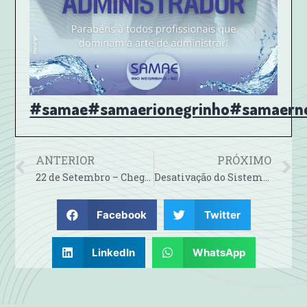
#samae
#samaerionegrinho
#samaern
ANTERIOR
PRÓXIMO
22 de Setembro – Chegou a Primavera
Desativação do Sistema Fossa/Filtro no Bairro São Pedro
Facebook
Twitter
LinkedIn
WhatsApp