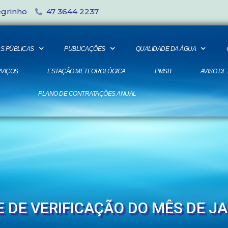
egrinho
47 3644 2237
S PÚBLICAS
PUBLICAÇÕES
QUALIDADE DA ÁGUA
VIÇOS
ESTAÇÃO METEOROLÓGICA
PMSB
AVISO DE
PLANO DE CONTRATAÇÕES ANUAL
 DE VERIFICAÇÃO DO MÊS DE JA