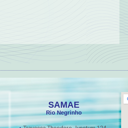
SAMAE
Rio Negrinho
Travessa Theodoro Junctum 124