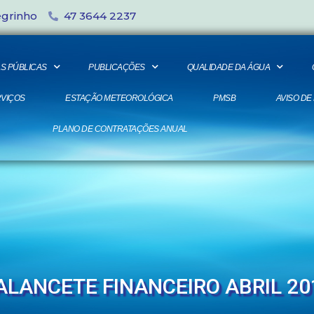
egrinho
47 3644 2237
S PÚBLICAS
PUBLICAÇÕES
QUALIDADE DA ÁGUA
VIÇOS
ESTAÇÃO METEOROLÓGICA
PMSB
AVISO DE
PLANO DE CONTRATAÇÕES ANUAL
ALANCETE FINANCEIRO ABRIL 20