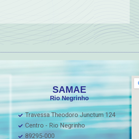
SAMAE
Rio Negrinho
Travessa Theodoro Junctum 124
Centro - Rio Negrinho
89295-000